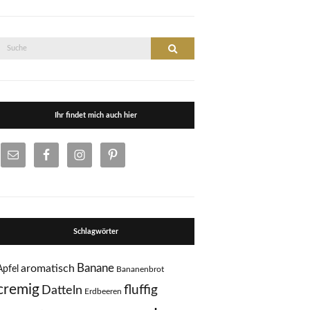
Suche
Suche
nach:
Ihr findet mich auch hier
Schlagwörter
Banane
aromatisch
Apfel
Bananenbrot
cremig
fluffig
Datteln
Erdbeeren