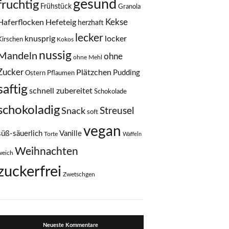
gesund
fruchtig
Frühstück
Granola
Kekse
Haferflocken
Hefeteig
herzhaft
lecker
knusprig
locker
Kirschen
Kokos
nussig
Mandeln
ohne
ohne Mehl
Zucker
Plätzchen
Pudding
Ostern
Pflaumen
saftig
schnell zubereitet
Schokolade
schokoladig
Streusel
Snack
soft
vegan
süß-säuerlich
Vanille
Torte
Waffeln
Weihnachten
weich
zuckerfrei
Zwetschgen
Neueste Kommentare