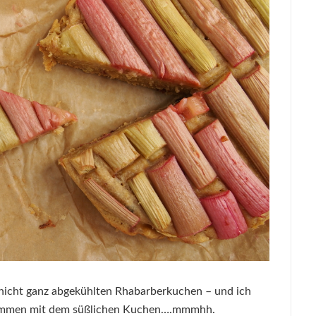
 nicht ganz abgekühlten Rhabarberkuchen – und ich
zusammen mit dem süßlichen Kuchen….mmmhh.