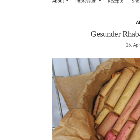
About
Impressum
Rezepte
Sho
A
Gesunder Rhaba
26. Apr