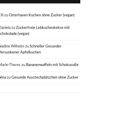
lli
zu
Osterhasen Kuchen ohne Zucker (vegan)
Daniela
zu
Zuckerfreie Lebkuchenkekse mit
Schokolade (vegan)
Nadine Wilhelm
zu
Schneller Gesunder
Versunkener Apfelkuchen
Marie-Theres
zu
Bananenwaffeln mit Schokosoße
Nina
zu
Gesunde Ausstechplätzchen ohne Zucker