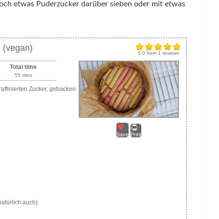
noch etwas Puderzucker darüber sieben oder mit etwas
 (vegan)
5.0
from
1
reviews
Total time
55 mins
ffinierten Zucker, gebacken
Save
Print
atürlich auch)