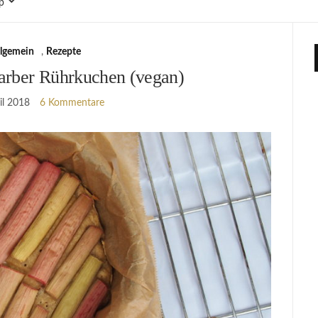
p
llgemein
,
Rezepte
rber Rührkuchen (vegan)
il 2018
6 Kommentare