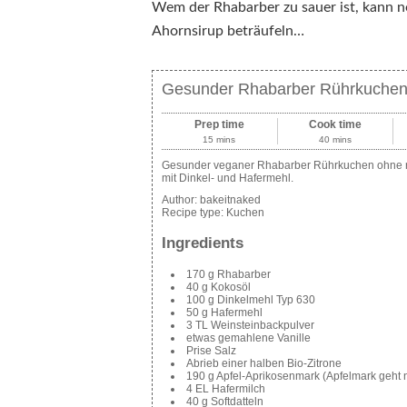
Wem der Rhabarber zu sauer ist, kann 
Ahornsirup beträufeln…
Gesunder Rhabarber Rührkuchen
Prep time
Cook time
15 mins
40 mins
Gesunder veganer Rhabarber Rührkuchen ohne ra
mit Dinkel- und Hafermehl.
Author:
bakeitnaked
Recipe type:
Kuchen
Ingredients
170 g Rhabarber
40 g Kokosöl
100 g Dinkelmehl Typ 630
50 g Hafermehl
3 TL Weinsteinbackpulver
etwas gemahlene Vanille
Prise Salz
Abrieb einer halben Bio-Zitrone
190 g Apfel-Aprikosenmark (Apfelmark geht n
4 EL Hafermilch
40 g Softdatteln