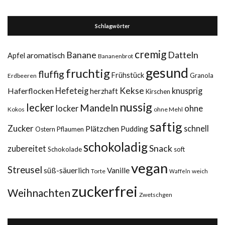
Schlagwörter
cremig
Datteln
Banane
aromatisch
Apfel
Bananenbrot
gesund
fruchtig
fluffig
Frühstück
Granola
Erdbeeren
Kekse
Haferflocken
Hefeteig
knusprig
herzhaft
Kirschen
nussig
lecker
Mandeln
ohne
locker
Kokos
ohne Mehl
saftig
Zucker
Plätzchen
schnell
Pudding
Ostern
Pflaumen
schokoladig
Snack
zubereitet
Schokolade
soft
vegan
Streusel
süß-säuerlich
Vanille
Torte
weich
Waffeln
zuckerfrei
Weihnachten
Zwetschgen