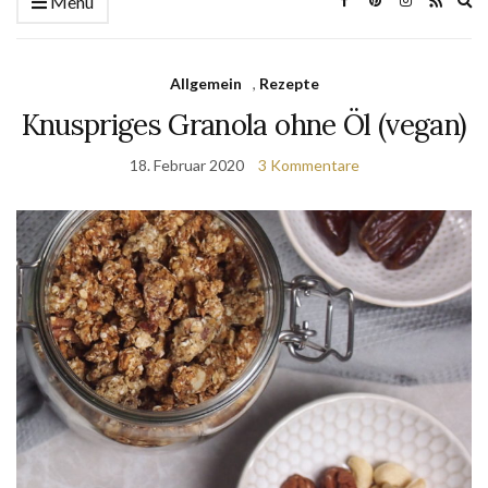
Menü
se
fo
Allgemein
,
Rezepte
Knuspriges Granola ohne Öl (vegan)
18. Februar 2020
3 Kommentare