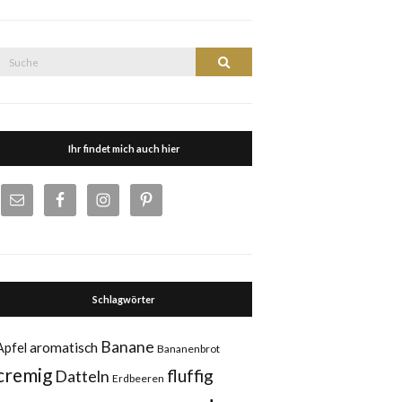
Suche
Suche
nach:
Ihr findet mich auch hier
Schlagwörter
Banane
aromatisch
Apfel
Bananenbrot
cremig
fluffig
Datteln
Erdbeeren