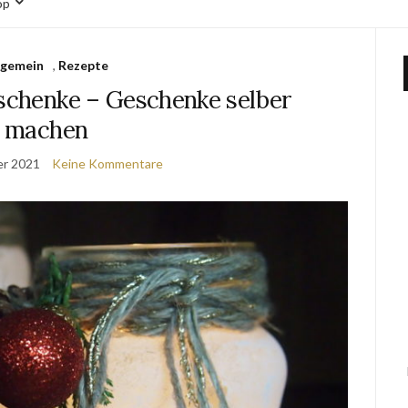
op
lgemein
,
Rezepte
chenke – Geschenke selber
machen
er 2021
Keine Kommentare