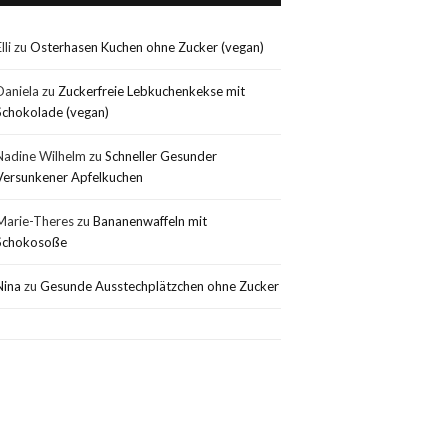
lli
zu
Osterhasen Kuchen ohne Zucker (vegan)
Daniela
zu
Zuckerfreie Lebkuchenkekse mit
Schokolade (vegan)
Nadine Wilhelm
zu
Schneller Gesunder
Versunkener Apfelkuchen
Marie-Theres
zu
Bananenwaffeln mit
Schokosoße
Nina
zu
Gesunde Ausstechplätzchen ohne Zucker