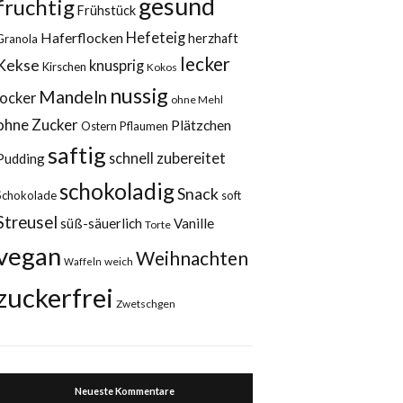
gesund
fruchtig
Frühstück
Haferflocken
Hefeteig
herzhaft
Granola
lecker
Kekse
knusprig
Kirschen
Kokos
nussig
Mandeln
locker
ohne Mehl
ohne Zucker
Plätzchen
Ostern
Pflaumen
saftig
schnell zubereitet
Pudding
schokoladig
Snack
Schokolade
soft
Streusel
süß-säuerlich
Vanille
Torte
vegan
Weihnachten
weich
Waffeln
zuckerfrei
Zwetschgen
Neueste Kommentare