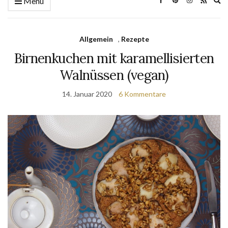
Menü
se
fo
Allgemein
,
Rezepte
Birnenkuchen mit karamellisierten
Walnüssen (vegan)
14. Januar 2020
6 Kommentare