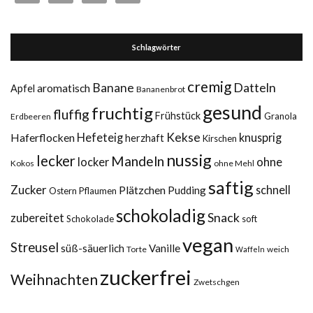
Schlagwörter
cremig
Datteln
Banane
aromatisch
Apfel
Bananenbrot
gesund
fruchtig
fluffig
Frühstück
Granola
Erdbeeren
Kekse
Haferflocken
Hefeteig
knusprig
herzhaft
Kirschen
nussig
lecker
Mandeln
ohne
locker
Kokos
ohne Mehl
saftig
Zucker
Plätzchen
schnell
Pudding
Ostern
Pflaumen
schokoladig
Snack
zubereitet
Schokolade
soft
vegan
Streusel
süß-säuerlich
Vanille
Torte
weich
Waffeln
zuckerfrei
Weihnachten
Zwetschgen