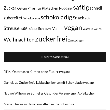
saftig
Zucker
Plätzchen
schnell
Pudding
Ostern
Pflaumen
schokoladig
Snack
zubereitet
Schokolade
soft
vegan
Streusel
süß-säuerlich
Vanille
Torte
weich
Waffeln
zuckerfrei
Weihnachten
Zwetschgen
Neueste Kommentare
Elli
zu
Osterhasen Kuchen ohne Zucker (vegan)
Daniela
zu
Zuckerfreie Lebkuchenkekse mit Schokolade (vegan)
Nadine Wilhelm
zu
Schneller Gesunder Versunkener Apfelkuchen
Marie-Theres
zu
Bananenwaffeln mit Schokosoße