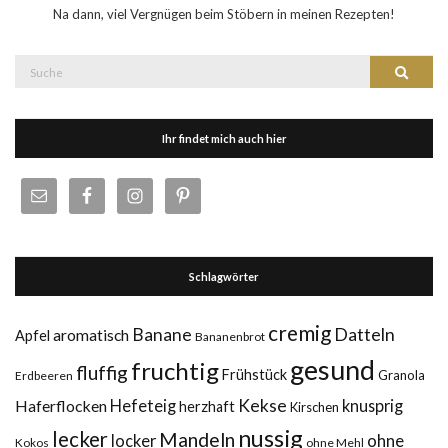
Na dann, viel Vergnügen beim Stöbern in meinen Rezepten!
Suche
Suche
nach:
Ihr findet mich auch hier
Schlagwörter
cremig
Datteln
Banane
aromatisch
Apfel
Bananenbrot
gesund
fruchtig
fluffig
Frühstück
Granola
Erdbeeren
Kekse
Haferflocken
Hefeteig
knusprig
herzhaft
Kirschen
nussig
lecker
Mandeln
ohne
locker
Kokos
ohne Mehl