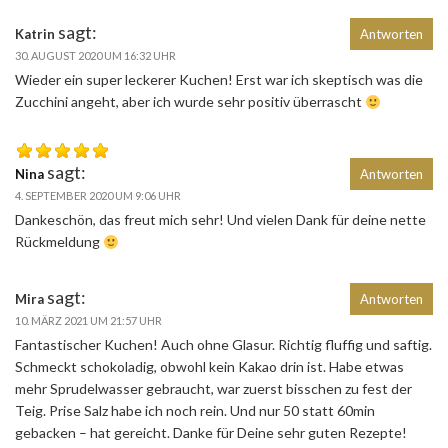
sagt:
Katrin
Antworten
30. AUGUST 2020 UM 16:32 UHR
Wieder ein super leckerer Kuchen! Erst war ich skeptisch was die
Zucchini angeht, aber ich wurde sehr positiv überrascht
sagt:
Nina
Antworten
4. SEPTEMBER 2020 UM 9:06 UHR
Dankeschön, das freut mich sehr! Und vielen Dank für deine nette
Rückmeldung
sagt:
Mira
Antworten
10. MÄRZ 2021 UM 21:57 UHR
Fantastischer Kuchen! Auch ohne Glasur. Richtig fluffig und saftig.
Schmeckt schokoladig, obwohl kein Kakao drin ist. Habe etwas
mehr Sprudelwasser gebraucht, war zuerst bisschen zu fest der
Teig. Prise Salz habe ich noch rein. Und nur 50 statt 60min
gebacken – hat gereicht. Danke für Deine sehr guten Rezepte!