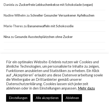
Daniela
zu
Zuckerfreie Lebkuchenkekse mit Schokolade (vegan)
Nadine Wilhelm
zu
Schneller Gesunder Versunkener Apfelkuchen
Marie-Theres
zu
Bananenwaffeln mit Schokosoße
Nina
zu
Gesunde Ausstechplätzchen ohne Zucker
Für ein optimales Website-Erlebnis nutzen wir Cookies und
ähnliche Technologien, um personalisierte Inhalte zu zeigen,
Impressum
Datenschutz
Funktionen anzubieten und Statistiken zu erheben. Ein Klick
auf „Akzeptieren“ erlaubt uns diese Datenverarbeitung sowie
die Weitergabe an Drittanbieter gemäß unserer
Datenschutzerklärung. Cookies lassen sich jederzeit
ablehnen oder in den Einstellungen anpassen.
Mehr dazu
Klicke hier, um dich von Google Analytics
Bake it naked
Einstellungen
Alle akzeptieren
Ablehnen
auszutragen