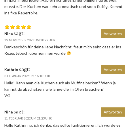
Einfach mega lecker. Hab ein richtiges Ei genommen, da es weg
musste. Der Kuchen war sehr aromatisch und sooo fluffig. Kommt
ins fixe Repertoire.
sagt:
Nina
Antworten
15. NOVEMBER 2021 UM 10:29 UHR
Dankeschön für deine liebe Nachricht, freut mich sehr, dass er ins
Rezeptebuch übernommen wurde
sagt:
Kathrin
Antworten
8. FEBRUAR 2022 UM 16:10 UHR
Hallo! Kann man die Kuchen auch als Muffins backen? Wenn ja,
kannst du abschätzen, wie lange die im Ofen brauchen?
VG
sagt:
Nina
Antworten
11. FEBRUAR 2022 UM 21:23 UHR
Hallo Kathrin, ja, ich denke, das sollte funktionieren. Ich würde es