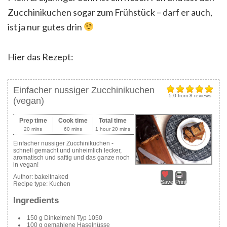
Zucchinikuchen sogar zum Frühstück – darf er auch,
ist ja nur gutes drin
Hier das Rezept:
Einfacher nussiger Zucchinikuchen
5.0
from
8
reviews
(vegan)
Prep time
Cook time
Total time
20 mins
60 mins
1 hour 20 mins
Einfacher nussiger Zucchinikuchen -
schnell gemacht und unheimlich lecker,
aromatisch und saftig und das ganze noch
in vegan!
Author:
bakeitnaked
Save
Print
Recipe type:
Kuchen
Ingredients
150 g Dinkelmehl Typ 1050
100 g gemahlene Haselnüsse