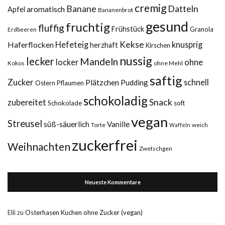
cremig
Datteln
Banane
aromatisch
Apfel
Bananenbrot
gesund
fruchtig
fluffig
Frühstück
Granola
Erdbeeren
Kekse
Haferflocken
Hefeteig
knusprig
herzhaft
Kirschen
nussig
lecker
Mandeln
ohne
locker
Kokos
ohne Mehl
saftig
Zucker
Plätzchen
schnell
Pudding
Ostern
Pflaumen
schokoladig
Snack
zubereitet
Schokolade
soft
vegan
Streusel
süß-säuerlich
Vanille
Torte
weich
Waffeln
zuckerfrei
Weihnachten
Zwetschgen
Neueste Kommentare
Elli
zu
Osterhasen Kuchen ohne Zucker (vegan)