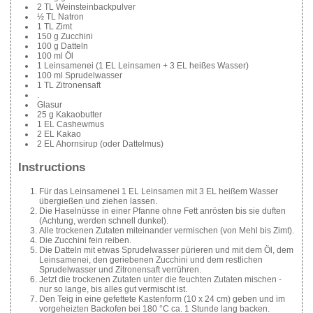
2 TL Weinsteinbackpulver
½ TL Natron
1 TL Zimt
150 g Zucchini
100 g Datteln
100 ml Öl
1 Leinsamenei (1 EL Leinsamen + 3 EL heißes Wasser)
100 ml Sprudelwasser
1 TL Zitronensaft
.
Glasur
25 g Kakaobutter
1 EL Cashewmus
2 EL Kakao
2 EL Ahornsirup (oder Dattelmus)
Instructions
Für das Leinsamenei 1 EL Leinsamen mit 3 EL heißem Wasser
übergießen und ziehen lassen.
Die Haselnüsse in einer Pfanne ohne Fett anrösten bis sie duften
(Achtung, werden schnell dunkel).
Alle trockenen Zutaten miteinander vermischen (von Mehl bis Zimt).
Die Zucchini fein reiben.
Die Datteln mit etwas Sprudelwasser pürieren und mit dem Öl, dem
Leinsamenei, den geriebenen Zucchini und dem restlichen
Sprudelwasser und Zitronensaft verrühren.
Jetzt die trockenen Zutaten unter die feuchten Zutaten mischen -
nur so lange, bis alles gut vermischt ist.
Den Teig in eine gefettete Kastenform (10 x 24 cm) geben und im
vorgeheizten Backofen bei 180 °C ca. 1 Stunde lang backen.