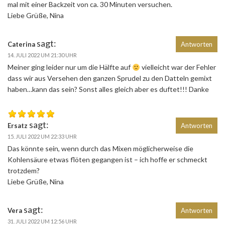
mal mit einer Backzeit von ca. 30 Minuten versuchen.
Liebe Grüße, Nina
sagt:
Caterina
Antworten
14. JULI 2022 UM 21:30 UHR
Meiner ging leider nur um die Hälfte auf
vielleicht war der Fehler
dass wir aus Versehen den ganzen Sprudel zu den Datteln gemixt
haben…kann das sein? Sonst alles gleich aber es duftet!!! Danke
sagt:
Ersatz
Antworten
15. JULI 2022 UM 22:33 UHR
Das könnte sein, wenn durch das Mixen möglicherweise die
Kohlensäure etwas flöten gegangen ist – ich hoffe er schmeckt
trotzdem?
Liebe Grüße, Nina
sagt:
Vera
Antworten
31. JULI 2022 UM 12:56 UHR