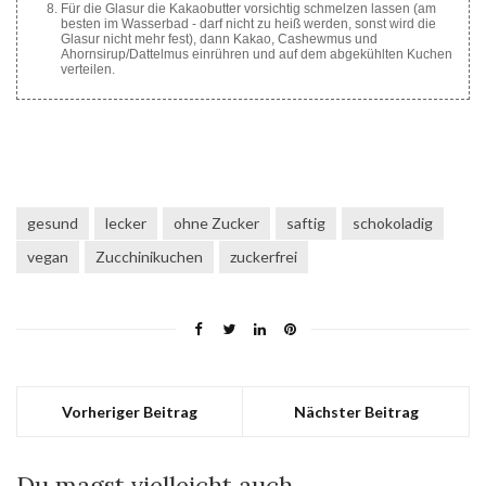
Für die Glasur die Kakaobutter vorsichtig schmelzen lassen (am
besten im Wasserbad - darf nicht zu heiß werden, sonst wird die
Glasur nicht mehr fest), dann Kakao, Cashewmus und
Ahornsirup/Dattelmus einrühren und auf dem abgekühlten Kuchen
verteilen.
gesund
lecker
ohne Zucker
saftig
schokoladig
vegan
Zucchinikuchen
zuckerfrei
Vorheriger Beitrag
Nächster Beitrag
Du magst vielleicht auch