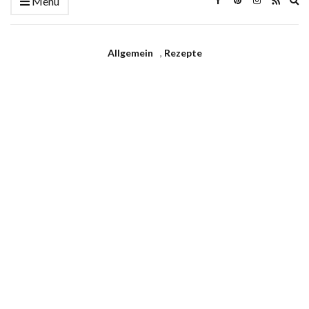
Menü
se
fo
Allgemein
,
Rezepte