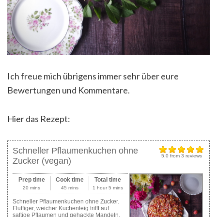
Ich freue mich übrigens immer sehr über eure
Bewertungen und Kommentare.
Hier das Rezept:
Schneller Pflaumenkuchen ohne
5.0
from
3
reviews
Zucker (vegan)
Prep time
Cook time
Total time
20 mins
45 mins
1 hour 5 mins
Schneller Pflaumenkuchen ohne Zucker.
Fluffiger, weicher Kuchenteig trifft auf
saftige Pflaumen und gehackte Mandeln.