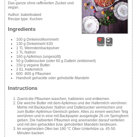
Das ganze ohne raffinierten Zucker und
vegan.
Author:
bakeitnaked
Recipe type:
Kuchen
Ingredients
100 g Dinkelvollkornmehl
130 g Dinkelmehl 630
Save
Print
1 TL Weinsteinbackpulver
1 TL Natron
160 g Apfelmus (ungesüßt)
50 g Dattelzucker (oder 60 g Datteln zerkleinert)
150 g vegane Butter
2 EL Hafermilch
600 -800 g Pflaumen
Handvoll gehackte oder gehobelte Mandeln
Instructions
Zuerst die Pflaumen waschen, halbieren und entkernen.
Die weiche Butter mit dem Apfelmus und der Hafermilch verrühren.
Mehle mit Backpulver, Natron und Dattelzucker vermischen und
zum Butter-Apfelmus-Gemisch geben. Alles zu einem weichen Teig
verrühren und in eine mit Backpapier ausgelegte 26 cm Springform
geben. Die halbierten Pflaumen eng aneinander darauf verteilen
und mit den gehackten bzw. gehobelten Mandeln bestreuen.
Im vorgeheizten Ofen bei 180 °C Ober-Unterhitze ca. 45-50
Minuten backen.