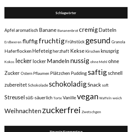
Schlagwörter
cremig
Datteln
Banane
aromatisch
Apfel
Bananenbrot
gesund
fruchtig
fluffig
Frühstück
Granola
Erdbeeren
Kekse
Haferflocken
Hefeteig
knusprig
herzhaft
Kirschen
nussig
lecker
Mandeln
ohne
locker
Kokos
ohne Mehl
saftig
Zucker
Plätzchen
schnell
Pudding
Ostern
Pflaumen
schokoladig
Snack
zubereitet
Schokolade
soft
vegan
Streusel
süß-säuerlich
Vanille
Torte
weich
Waffeln
zuckerfrei
Weihnachten
Zwetschgen
Neueste Kommentare