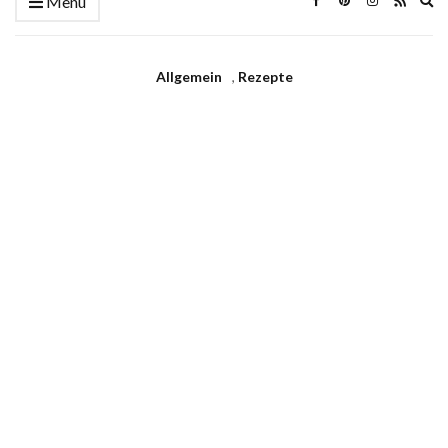
Menü
se
fo
Allgemein
,
Rezepte